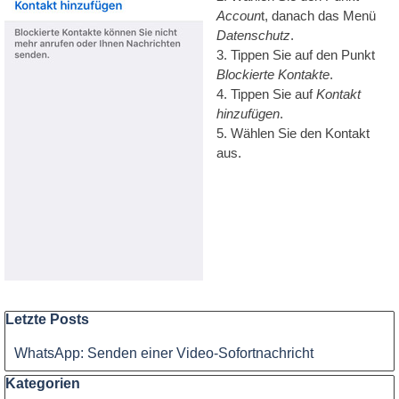
Accoun
t, danach das Menü
Datenschutz
.
3. Tippen Sie auf den Punkt
Blockierte Kontakte
.
4. Tippen Sie auf
Kontakt
hinzufügen
.
5. Wählen Sie den Kontakt
aus
.
Block überspringen Letzte Posts
Letzte Posts
WhatsApp: Senden einer Video-Sofortnachricht
Block überspringen Kategorien
Kategorien