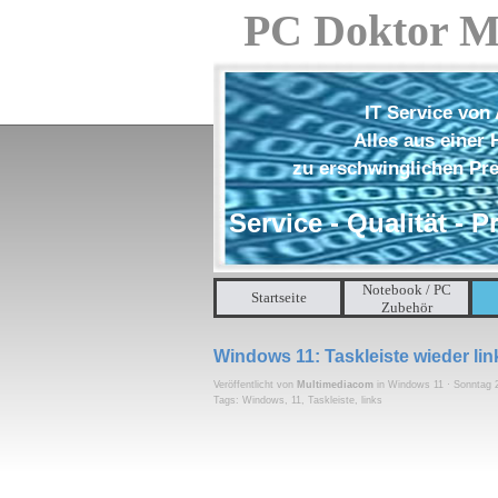
Direkt zum Seiteninhalt
PC Doktor M
IT Service von 
Alles aus einer
zu erschwinglichen Pr
Service - Qualität - P
Notebook / PC
Startseite
Zubehör
Windows 11: Taskleiste wieder lin
Veröffentlicht von
Multimediacom
in
Windows 11
· Sonntag 
Tags:
Windows
,
11
,
Taskleiste
,
links