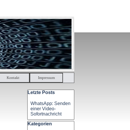
Kontakt
▼
Impressum
▼
Block überspringen Letzte Posts
Letzte Posts
WhatsApp: Senden
einer Video-
Sofortnachricht
Block überspringen Kategorien
Kategorien