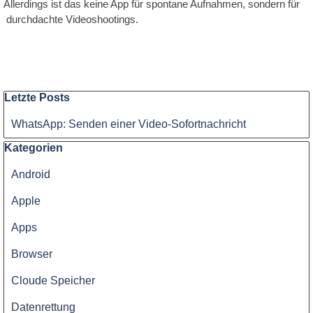
Allerdings ist das keine App für spontane Aufnahmen, sondern für
durchdachte Videoshootings.
Block überspringen Letzte Posts
Letzte Posts
WhatsApp: Senden einer Video-Sofortnachricht
Block überspringen Kategorien
Kategorien
Android
Apple
Apps
Browser
Cloude Speicher
Datenrettung