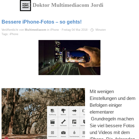
Direkt zum Seiteninhalt
Menü überspringen
PC Doktor Multimediacom Jordi
IT
Service
Bessere iPhone-Fotos – so gehts!
von
Veröffentlicht von
Multimediacom
in
iPhone
· Freitag 04 Mai 2018 ·
Minuten
Tags:
iPhone
A
-
Z
Alles
aus
einer
Hand
zu
Mit wenigen
erschwinglichen
Einstellungen und dem
Befolgen einiger
Preisen
elementarer
Grundregeln machen
Service
Sie viel bessere Fotos
-
und Videos mit dem