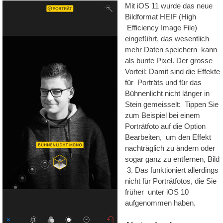
Mit iOS 11 wurde das neue
Bildformat HEIF (High
Efficiency Image File)
eingeführt, das wesentlich
mehr Daten speichern kann
als bunte Pixel. Der grosse
Vorteil: Damit sind die Effekte
für Porträts und für das
Bühnenlicht nicht länger in
Stein gemeisselt: Tippen Sie
zum Beispiel bei einem
Porträtfoto auf die Option
Bearbeiten, um den Effekt
nachträglich zu ändern oder
sogar ganz zu entfernen, Bild
3. Das funktioniert allerdings
nicht für Porträtfotos, die Sie
früher unter iOS 10
aufgenommen haben.