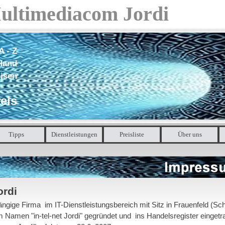
ultimediacom Jordi
A - Z
 Hand
eisen
reis
Menü überspringen
Tipps
Dienstleistungen
▼
Preisliste
▼
Über uns
▼
ordi
ngige Firma im IT-Dienstleistungsbereich mit Sitz in Frauenfeld (Sc
 Namen "in-tel-net Jordi" gegründet und ins Handelsregister eingetr