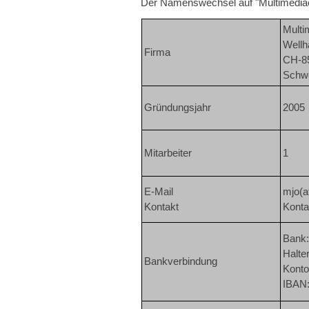
Der Namenswechsel auf "Multimediac
Multi
Wellh
Firma
CH-85
Schw
Gründungsjahr
2005
Mitarbeiter
1
E-Mail
mjo(a
Kontakt
Konta
Bank:
Halter
Bankverbindung
Konto
IBAN: