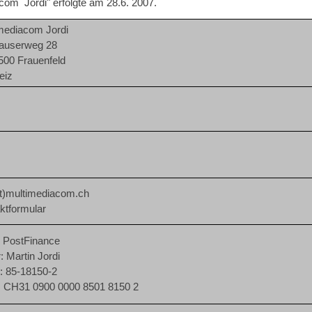
om Jordi" erfolgte am 28.6. 2007.
mediacom Jordi
auserweg 28
00 Frauenfeld
eiz
t)multimediacom.ch
ktformular
 PostFinance
: Martin Jordi
: 85-18150-2
 CH31 0900 0000 8501 8150 2