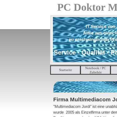
Direkt zum Seiteninhalt
PC Doktor M
IT Service von 
Alles aus einer
zu erschwinglichen Pr
Service - Qualität - P
Notebook / PC
Startseite
Zubehör
Firma Multimediacom J
"Multimediacom Jordi" ist eine unabhä
wurde 2005 als Einzelfirma unter dem