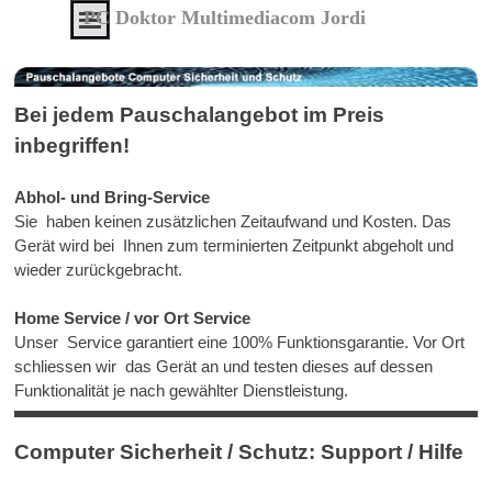
Direkt zum Seiteninhalt
Menü überspringen
PC Doktor Multimediacom Jordi
IT
Service
von
Bei jedem Pauschalangebot im Preis
A
inbegriffen!
-
Z
Abhol- und Bring-Service
Alles
Sie haben keinen zusätzlichen Zeitaufwand und Kosten. Das
aus
Gerät wird bei Ihnen zum terminierten Zeitpunkt abgeholt und
einer
wieder zurückgebracht.
Hand
Home Service / vor Ort Service
zu
Unser Service garantiert eine 100% Funktionsgarantie. Vor Ort
erschwinglichen
schliessen wir das Gerät an und testen dieses auf dessen
Preisen
Funktionalität je nach gewählter Dienstleistung.
Service
Computer Sicherheit / Schutz: Support / Hilfe
-