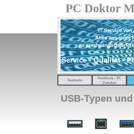
Direkt zum Seiteninhalt
PC Doktor M
IT Service von 
Alles aus einer
zu erschwinglichen Pr
Service - Qualität - P
Notebook / PC
Startseite
Zubehör
USB-Typen und 