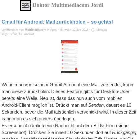
Direkt zum Seiteninhalt
Menü überspringen
PC Doktor Multimediacom Jordi
IT
Service
Gmail für Android: Mail zurückholen – so gehts!
von
Veröffentlicht von
Multimediacom
in
Apps
· Mittwoch 12 Sep 2018 ·
Minuten
Tags:
Gmail
,
für
,
Android
A
-
Z
Alles
aus
einer
Hand
Wenn man von seinem Gmail-Account eine Mail versendet, kann
zu
man diese zurückholen. Dieses Feature gibts für Desktop-User
erschwinglichen
bereits eine Weile. Neu ist, dass das nun auch vom mobilen
Android-Client möglich ist. Drückt man auf
Senden
, dauert es 10
Preisen
Sekunden, bevor die Mail tatsächlich verschickt wird. In dieser Zeit
kann man es sich anders überlegen.
Service
Es erscheint nämlich eine Nachricht auf dem Bildschirm (siehe
-
Screenshot). Drücken Sie innert 10 Sekunden dort auf
Rückgängig