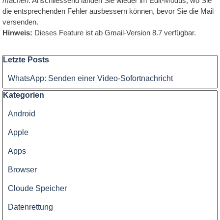
machen
. Anschliessend landen Sie wieder im Edit-Modus, wo Sie
Qualität
die entsprechenden Fehler ausbessern können, bevor Sie die Mail
versenden.
-
Hinweis:
Dieses Feature ist ab Gmail-Version 8.7 verfügbar.
Preis
Block überspringen Letzte Posts
Letzte Posts
WhatsApp: Senden einer Video-Sofortnachricht
Block überspringen Kategorien
Kategorien
Android
Apple
Apps
Browser
Cloude Speicher
Datenrettung