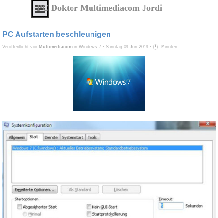
Direkt zum Seiteninhalt
Menü überspringen
PC Doktor Multimediacom Jordi
IT
Service
PC Aufstarten beschleunigen
von
Veröffentlicht von
Multimediacom
in
Windows 7
· Sonntag 09 Jun 2019 ·
Minuten
A
-
Z
Alles
aus
einer
Hand
zu
erschwinglichen
Preisen
Service
-